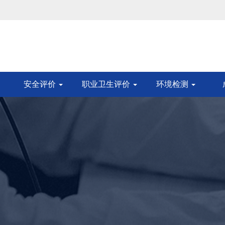
安全评价
职业卫生评价
环境检测