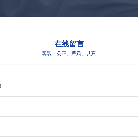
在线留言
客观、公正、严肃、认真
！