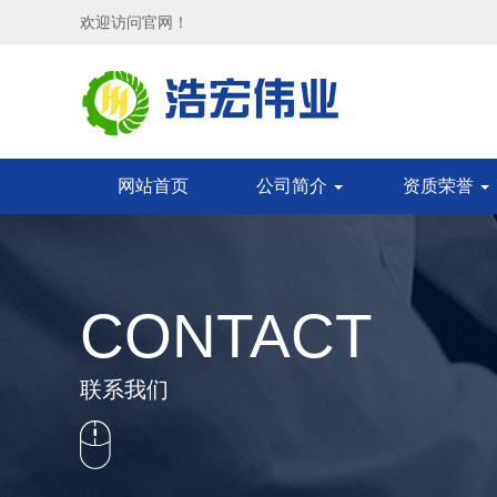
欢迎访问官网！
网站首页
公司简介
资质荣誉
CONTACT
联系我们