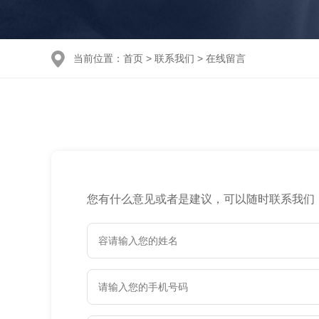
当前位置：
首页
>
联系我们
>
在线留言
您有什么意见或者是建议，可以随时联系我们