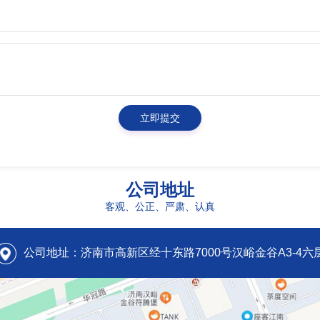
立即提交
公司地址
客观、公正、严肃、认真
公司地址：济南市高新区经十东路7000号汉峪金谷A3-4六